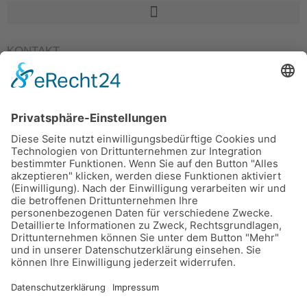
KONTAKT
Grundschule St. Peter und Paul
Niedermayerstraße 14
84028 Landshut
Telefon: 0871/9749502-0
Telefax: 0871/9749502-51
E-Mail:
rektorat@gs-peterundpaul-landshut.de
E-Mail:
sekretariat@gs-peterundpaul-landshut.de
Copyright © 2024 Kunstgrundschule St. Peter und Paul