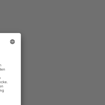
erin heißt.
slisten