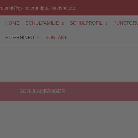
retariat@gs-peterundpaul-landshut.de
HOME
SCHULFAMILIE
SCHULPROFIL
KUNSTGR
ELTERNINFO
KONTAKT
SCHULANFÄNGER