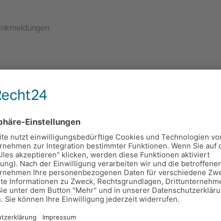
rankmeldungen
Glastüre zum Turnhallenbereich (Zugang über Pausenhof)
lche Klasse Ihr Kind geht und vor allem, wie die Klassenlehr
ugust auf der Homepage der Schule: Elterninfo –> Sachbedarf
senlehrkräfte