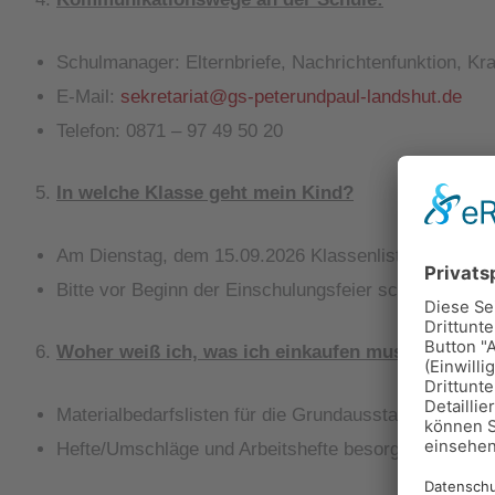
Schulmanager: Elternbriefe, Nachrichtenfunktion, K
E-Mail:
sekretariat@gs-peterundpaul-landshut.de
Telefon: 0871 – 97 49 50 20
In welche Klasse geht mein Kind?
Am Dienstag, dem 15.09.2026 Klassenlisten an der 
Bitte vor Beginn der Einschulungsfeier schauen, in we
Woher weiß ich, was ich einkaufen muss?
Materialbedarfslisten für die Grundausstattung ab A
Hefte/Umschläge und Arbeitshefte besorgen die Klas