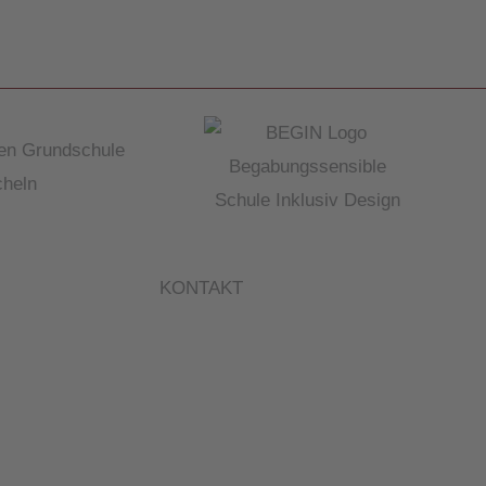
KONTAKT
Grundschule St. Peter und Paul
Niedermayerstraße 14
84028 Landshut
Telefon: 0871/9749502-0