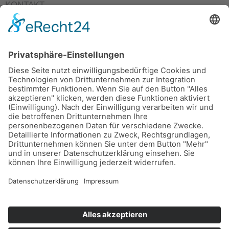
KONTAKT
Grundschule St. Peter und Paul
Niedermayerstraße 14
84028 Landshut
Telefon: 0871/9749502-0
Telefax: 0871/9749502-51
E-Mail:
rektorat@gs-peterundpaul-landshut.de
E-Mail:
sekretariat@gs-peterundpaul-landshut.de
Copyright © 2024 Kunstgrundschule St. Peter und Paul
|
Login