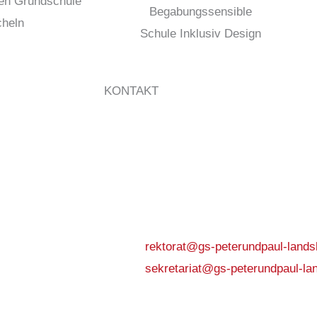
KONTAKT
Grundschule St. Peter und Paul
Niedermayerstraße 14
84028 Landshut
Telefon: 0871/9749502-0
Telefax: 0871/9749502-51
E-Mail:
rektorat@gs-peterundpaul-lands
E-Mail:
sekretariat@gs-peterundpaul-la