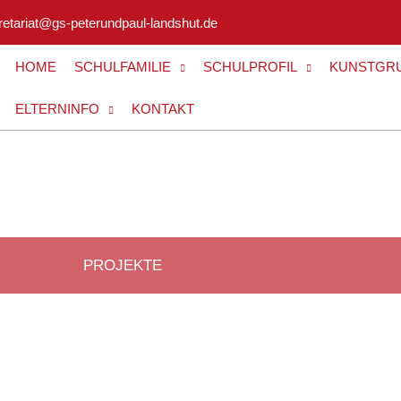
retariat@gs-peterundpaul-landshut.de
HOME
SCHULFAMILIE
SCHULPROFIL
KUNSTGR
ELTERNINFO
KONTAKT
PROJEKTE