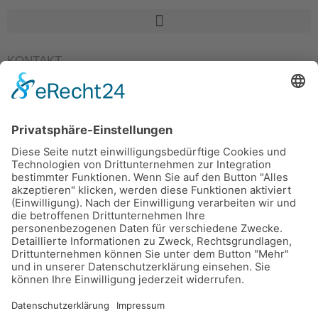
KONTAKT
Grundschule St. Peter und Paul
Niedermayerstraße 14
84028 Landshut
Telefon: 0871/9749502-0
Telefax: 0871/9749502-51
E-Mail:
rektorat@gs-peterundpaul-landshut.de
E-Mail:
sekretariat@gs-peterundpaul-landshut.de